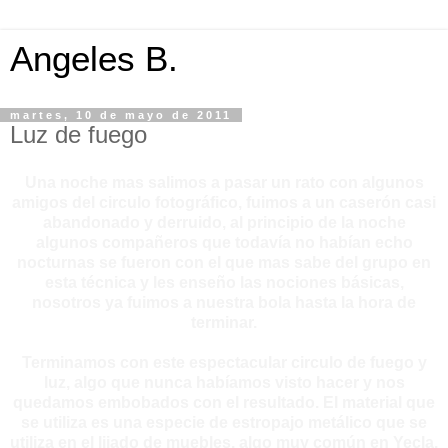
Angeles B.
martes, 10 de mayo de 2011
Luz de fuego
Una noche mas salimos a pasar un rato con algunos
amigos del circulo fotográfico, fuimos a un caserón casi
abandonado y derruido, al principio de la noche
algunos compañeros que todavía no habían echo
nocturnas se fueron con el que mas sabe del grupo en
esta técnica y les enseño las nociones básicas,
nosotros ya fuimos a nuestra bola hasta la hora de
terminar.
Terminamos con este espectacular circulo de fuego y
luz, algo que nunca habíamos visto hacer y nos
quedamos embobados con el resultado. El material que
se utiliza es una especie de estropajo metálico que se
utiliza en el lijado de muebles, algo muy común en Yecla,