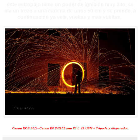
este estropajo tiene un poder de ignición muy alto, se
ata un trozo a una cadena de unos 50 cm y se prende, a
continuación ya veis, vueltas y mas vueltas.
Canon EOS 40D - Canon EF 24/105 mm f/4 L IS USM + Tripode y disparador