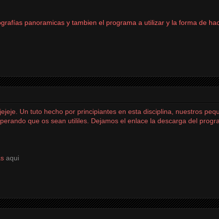
afías panoramicas y tambien el programa a utilizar y la forma de hac
ejeje. Un tuto hecho por principiantes en esta disciplina, nuestros pe
perando que os sean utililes. Dejamos el enlace la descarga del prog
as
aqui