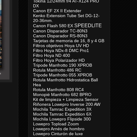
Tokina 12/24mm f/4 AT-X124 PRO
DX
Canon EF 2X II Extender
Kenko Extension Tube Set DG-12-
20-36mm.
SPEEDLITE
Canon Flash 580 EX
Canon Disparador TC-80N3
Canon Disparador RS-80N3
Tarjetas de memoria de 16, 8 y 4 GB
Filtros objetivos Hoya UV HD
Filtro Hoya NDx-8 DMC Pro1
Filtro Hoya ND 400
Filtro Hoya Polarizador HD
Tripode Manfrotto 190 XPROB
Rotula Manfrotto 486 RC
Tripode Manfrotto 055 XPROB
Rotula Manfrotto Hidrostatica Ball
Hea
Rotula Manfrotto 808 RC4
Monopié Manfrotto 682 BPRO
Kit de limpieza + Limpieza Sensor
Riñonera Lowepro Inverse 200 AW
Mochila Tamrac Expedition 3X
Mochila Tamrac Expedition 6X
Mochila Lowepro Flipside 300
Lowepro Topload Zoom
Lowepro Arnés de hombro
Lowepro Cinturón de luxe