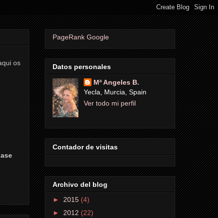
PageRank Google
aqui os
Datos personales
Mª Angeles B.
Yecla, Murcia, Spain
Ver todo mi perfil
Contador de visitas
gase
Archivo del blog
►
2015
(4)
►
2012
(22)