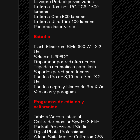
Lowepro Portaobjetivos-varios
Linterna Romisen RC-TC6, 1600
lumens
Linterna Cree 500 lumens
Linterna Ultra-Fire 400 lumens
Punteros laser-verde
Estudio
Flash Elinchrom Style 600 W - X 2
Uni.
Sekonic L-308DC
Disparador por radiofrecuencia
Tripodes neumaticos para flash
Soportes pared para fondos
Fondos Pro de 3,10 m. x 7 m. X 2
Uni.
Fondos negro y blanco de 3m X 7m
Ventanas y paraguas.
Programas de edición y
calibración
Tableta Wacom Intous 4L
Calibrador monitor Spyder 3 Elite
Portrait Professional Studio
Digital Photo Professional
Adobe Suite Master Collection CS5