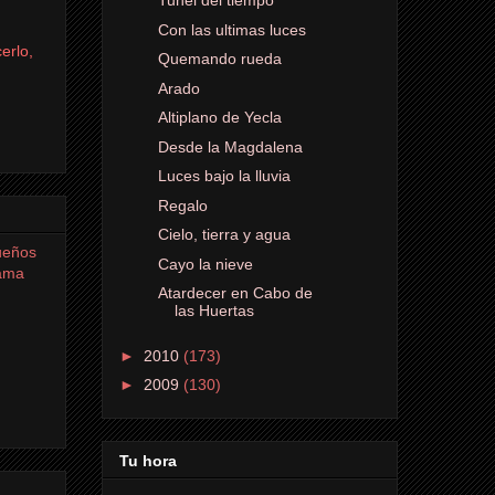
Tunel del tiempo
Con las ultimas luces
erlo,
Quemando rueda
Arado
Altiplano de Yecla
Desde la Magdalena
Luces bajo la lluvia
Regalo
Cielo, tierra y agua
queños
Cayo la nieve
rama
Atardecer en Cabo de
las Huertas
►
2010
(173)
►
2009
(130)
Tu hora