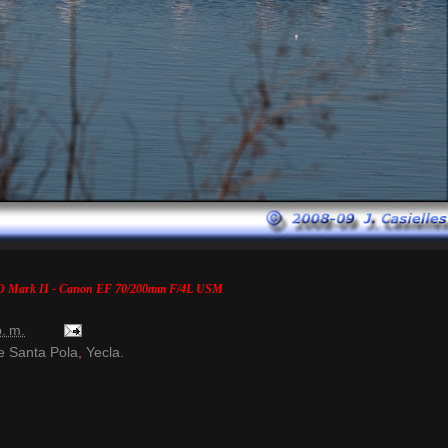
 Mark II - Canon EF 70/200mm F/4L USM
. m.
e Santa Pola
,
Yecla.