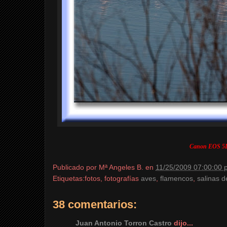
Canon EOS 5D
Publicado por
Mª Angeles B.
en
11/25/2009 07:00:00 p
Etiquetas:fotos, fotografías
aves
,
flamencos
,
salinas d
38 comentarios:
Juan Antonio Torron Castro
dijo...