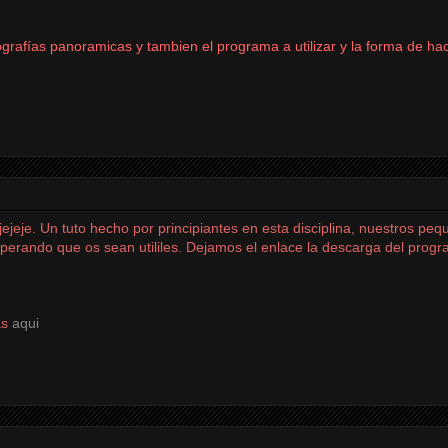
afías panoramicas y tambien el programa a utilizar y la forma de hac
ejeje. Un tuto hecho por principiantes en esta disciplina, nuestros pe
perando que os sean utililes. Dejamos el enlace la descarga del prog
as
aqui