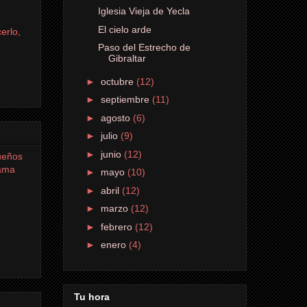
Iglesia Vieja de Yecla
El cielo arde
erlo,
Paso del Estrecho de
Gibraltar
►
octubre
(12)
►
septiembre
(11)
►
agosto
(6)
►
julio
(9)
►
junio
(12)
queños
rama
►
mayo
(10)
►
abril
(12)
►
marzo
(12)
►
febrero
(12)
►
enero
(4)
Tu hora