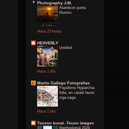
Photography J.M.
Atardecer punta
Rostrío
Hace 23 horas
HEAVENLY
Untitled
Hace 1 día
Martin Gallego Fotografias
Papallona Hipparchia
fidia, en català faune
ziga-zaga.
Hace 1 día
Teuvon kuvat -Teuvo images
#perhoskesä 2026