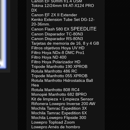
Canon EF 50mm f/1.4 USM
Tokina 12/24mm f/4 AT-X124 PRO
DX
Canon EF 2X II Extender
Kenko Extension Tube Set DG-12-
20-36mm.
SPEEDLITE
Canon Flash 580 EX
Canon Disparador TC-80N3
Canon Disparador RS-80N3
Tarjetas de memoria de 16, 8 y 4 GB
Filtros objetivos Hoya UV HD
Filtro Hoya NDx-8 DMC Pro1
Filtro Hoya ND 400
Filtro Hoya Polarizador HD
Tripode Manfrotto 190 XPROB
Rotula Manfrotto 486 RC
Tripode Manfrotto 055 XPROB
Rotula Manfrotto Hidrostatica Ball
Hea
Rotula Manfrotto 808 RC4
Monopié Manfrotto 682 BPRO
Kit de limpieza + Limpieza Sensor
Riñonera Lowepro Inverse 200 AW
Mochila Tamrac Expedition 3X
Mochila Tamrac Expedition 6X
Mochila Lowepro Flipside 300
Lowepro Topload Zoom
Lowepro Arnés de hombro