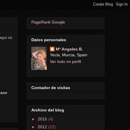
PageRank Google
aqui os
Datos personales
Mª Angeles B.
Yecla, Murcia, Spain
Ver todo mi perfil
Contador de visitas
gase
Archivo del blog
►
2015
(4)
►
2012
(22)